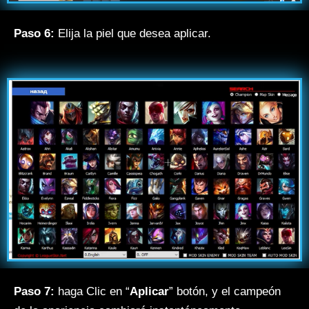
Paso 6:
Elija la piel que desea aplicar.
Paso 7:
haga Clic en “
Aplicar
” botón, y el campeón