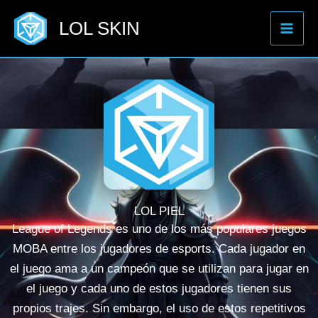
Ir
LOL SKIN
al
contenido
LOL PIEL
League of Legends es uno de los más populares juegos
MOBA entre los jugadores de esports. Cada jugador en
el juego ama a un campeón que se utilizan para jugar en
el juego y cada uno de estos jugadores tienen sus
propios trajes. Sin embargo, el uso de estos repetitivos