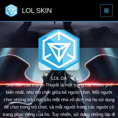
Nhảy
LOL SKIN
tới
nội
dung
LOL DA
Giải đấu của truyền Thuyết là một trong các video phổ
biến nhất, như trò chơi giữa kê người chơi. Mỗi người
chơi những trò chơi yêu một nhà vô địch mà họ sử dụng
để chơi trong trò chơi, và mỗi người trong các người có
trang phục riêng của họ. Tuy nhiên, sử dụng những lặp đi