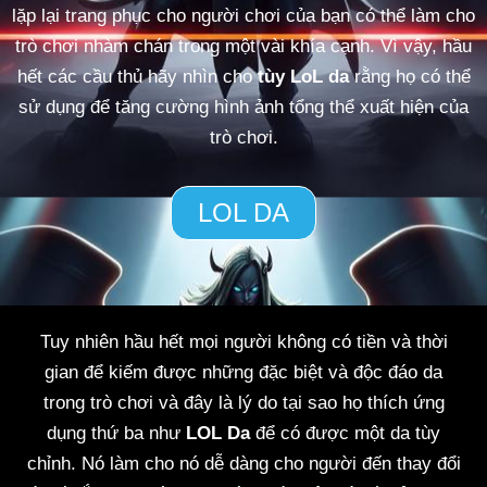
lặp lại trang phục cho người chơi của bạn có thể làm cho
trò chơi nhàm chán trong một vài khía cạnh. Vì vậy, hầu
hết các cầu thủ hãy nhìn cho
tùy LoL da
rằng họ có thể
sử dụng để tăng cường hình ảnh tổng thể xuất hiện của
trò chơi.
LOL DA
Tuy nhiên hầu hết mọi người không có tiền và thời
gian để kiếm được những đặc biệt và độc đáo da
trong trò chơi và đây là lý do tại sao họ thích ứng
dụng thứ ba như
LOL Da
để có được một da tùy
chỉnh. Nó làm cho nó dễ dàng cho người đến thay đổi